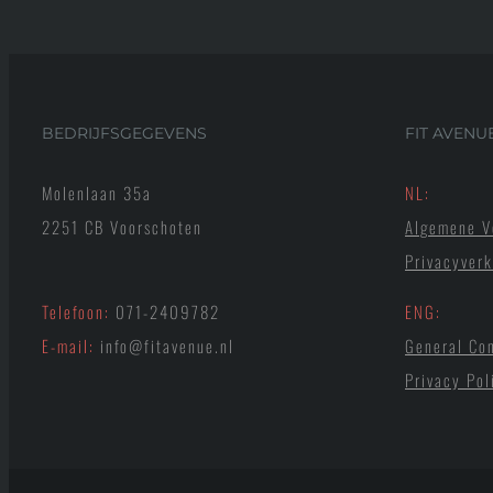
BEDRIJFSGEGEVENS
FIT AVENU
Molenlaan 35a
NL:
2251 CB Voorschoten
Algemene V
Privacyverk
Telefoon:
071-2409782
ENG:
E-mail:
info@fitavenue.nl
General Con
Privacy Pol