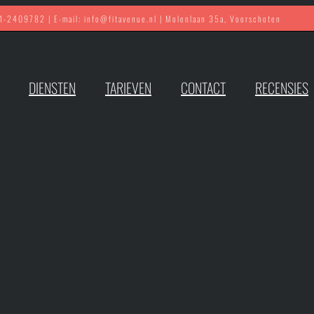
71-2409782 | E-mail: info@fitavenue.nl | Molenlaan 35a, Voorschoten
DIENSTEN
TARIEVEN
CONTACT
RECENSIES