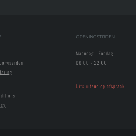
E
OPENINGSTIJDEN
Maandag - Zondag
oorwaarden
06:00 - 22:00
laring
Uitsluitend op afspraak
ditions
icy