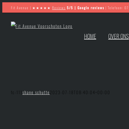
Ga
Fit Avenue |
★★★★★
Reviews
5/5 | Google reviews
| Telefoon: 0
naar
inhoud
HOME
OVER ONS
fc-111
shane schutte
2023-07-18T08:40:04+00:00